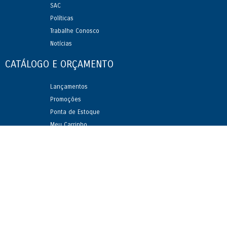
SAC
Políticas
Trabalhe Conosco
Notícias
CATÁLOGO
E ORÇAMENTO
Lançamentos
Promoções
Ponta de Estoque
Meu Carrinho
Status Orçamentos
Como Orçar
MEU
CADASTRO
Cadastre-se
Alterar dados cadastrais
NEWSLETTER