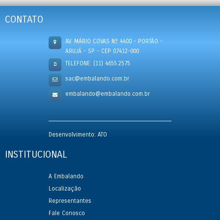
CONTATO
AV. MÁRIO COVAS Nº 4400 - PORTÃO -
ARUJÁ - SP - CEP 07412-000
TELEFONE: (11) 4655.2575
sac@embalando.com.br
embalando@embalando.com.br
Desenvolvimento: ATO
INSTITUCIONAL
A Embalando
Localização
Representantes
Fale Conosco